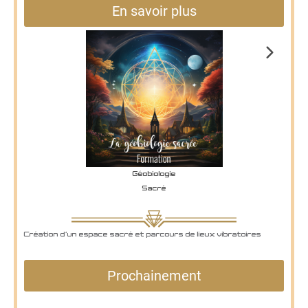
En savoir plus
Géobiologie
Sacré
Part
Création d'un espace sacré et parcours de lieux vibratoires
conn
Prochainement