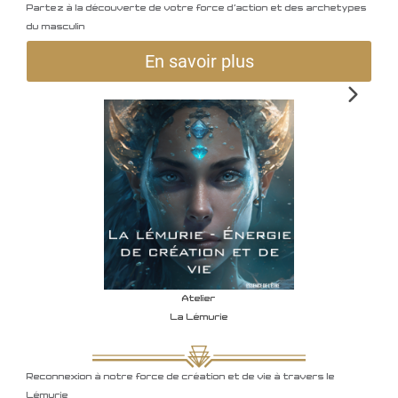
Partez à la découverte de votre force d'action et des archetypes
du masculin
En savoir plus
Ouv
Atelier
La Lémurie
Reconnexion à notre force de création et de vie à travers le
Lémurie