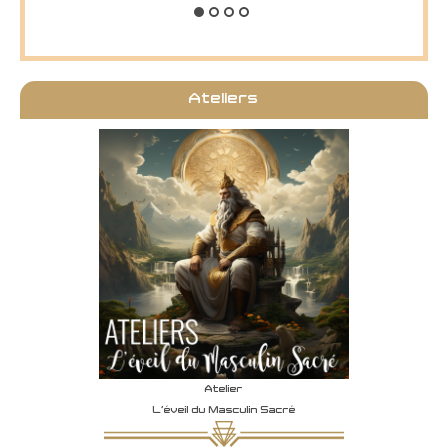
Ateliers
Atelier
Exp
L'éveil du Masculin Sacré